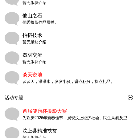
暂无版块介绍
他山之石
优秀摄影作品展播。
拍摄技术
暂无版块介绍
器材交流
暂无版块介绍
谈天说地
谈谈天，灌灌水，发发牢骚，赚点积分，换点礼品。
活动专题
首届健康杯摄影大赛
为欢庆2026年新春佳节，展现汶上经济社会、民生风貌及卫生战线发展成果，特举办汶上县首届“健康杯”迎新春过大年福星摄影进万家摄影大赛活动，挖掘群众向往美好生活的生动实践，通过广泛深入开展群众性摄影活动，记录健康幸福瞬间，展现经济社会发展成果，凝聚社会发展力量，丰富活跃群众文化生活，营造浓厚节庆氛围，增强群众的幸福感，使全县群众过一个文明祥和、健康向上的幸福春节。
汶上县精准扶贫
暂无版块介绍