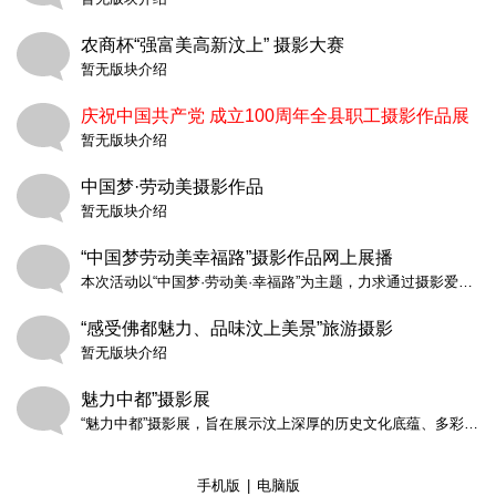
农商杯“强富美高新汶上” 摄影大赛
暂无版块介绍
庆祝中国共产党 成立100周年全县职工摄影作品展
暂无版块介绍
中国梦·劳动美摄影作品
暂无版块介绍
“中国梦劳动美幸福路”摄影作品网上展播
本次活动以“中国梦·劳动美·幸福路”为主题，力求通过摄影爱好者独特的视角，展示我县在政治、经济、文化、社会和生态建设等方面取得的丰硕成果；展示工人阶级主力军作用和各条战线劳动模范的时代风采；诠释劳动的美丽、劳动的价值、劳动者的自豪与光荣；记录各条战线劳动者辛勤劳动、诚实劳动、创造性劳动的最美瞬间，讴歌新时期劳动群众的火热生活、精神风貌和时代风采；赞美广大职工为实现中华民族伟大复兴的中国梦、建设美丽汶上、追求幸福生活所做的突出贡献。
“感受佛都魅力、品味汶上美景”旅游摄影
暂无版块介绍
魅力中都”摄影展
“魅力中都”摄影展，旨在展示汶上深厚的历史文化底蕴、多彩的城乡新貌、美丽的汶上风光、以及全县人民在县委、县政府正确领导下奋发有为的精神风貌。本次活动共收到上报作品700余幅，展出部分作品，供大家欣赏、交流，水平有限，敬请提出宝贵意见！
手机版
|
电脑版