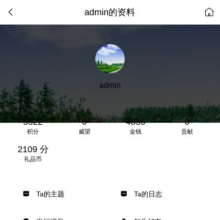
admin的资料
admin
5522
0
4836
0
积分
威望
金钱
贡献
2109 分
礼品币
Ta的主题
Ta的日志