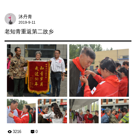
沐丹青
2019-9-11
老知青重返第二故乡
3216
0