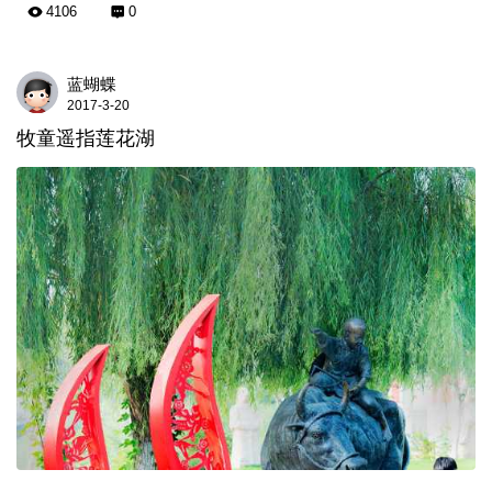
4106
0
蓝蝴蝶
2017-3-20
牧童遥指莲花湖