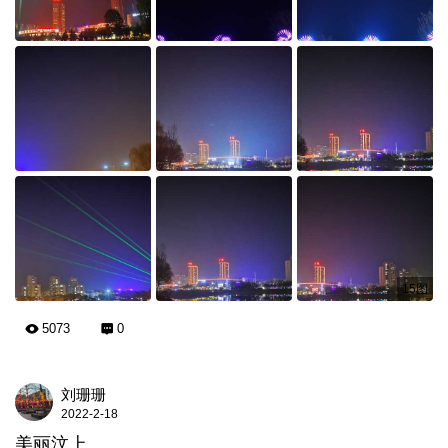
15图
5073
0
刘珊珊
2022-2-18
美丽汶上