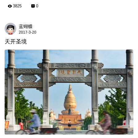
3825
0
蓝蝴蝶
2017-3-20
天开圣境