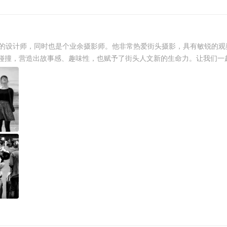
个30岁的设计师，同时也是个业余摄影师。他非常热爱街头摄影，具有敏锐