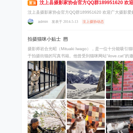
汶上县摄影家协会官方QQ群189951620 
置顶
会
汶上县摄影家协会官方QQ群189951620 欢迎广大摄影
官
admin
发表于 2014-5-13
汶上摄协动态
方
网
拍摄猫咪小贴士
站
摄影师岩合光昭（Mituaki Iwago），是一位十
于拍摄街猫的写真书籍。他曾受到猫咪网站“ilove.cat