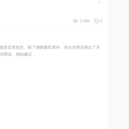
隐
藏
置
顶
帖
17289
0
咪与他亲近而友好。除了猫咪摄影展外，岩合光昭还推出了关
昭说，他拍摄过 ...