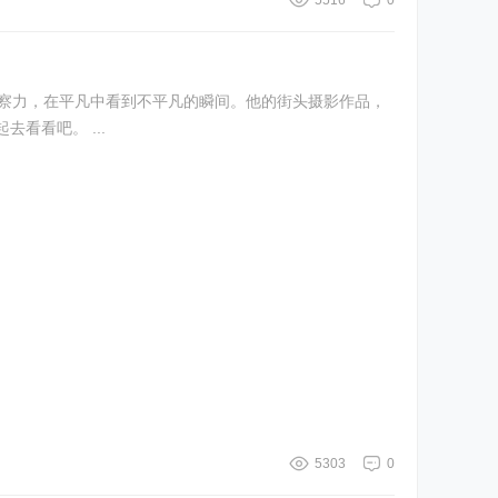
的观察力，在平凡中看到不平凡的瞬间。他的街头摄影作品，
以黑白为主，通过捕捉一些街头的偶遇瞬间，巧合的元素碰撞，营造出故事感、趣味性，也赋予了街头人文新的生命力。让我们一起去看看吧。 ...
5303
0