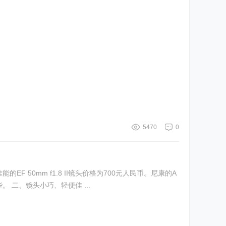
5470
0
些。 二、镜头小巧、轻便佳 ...