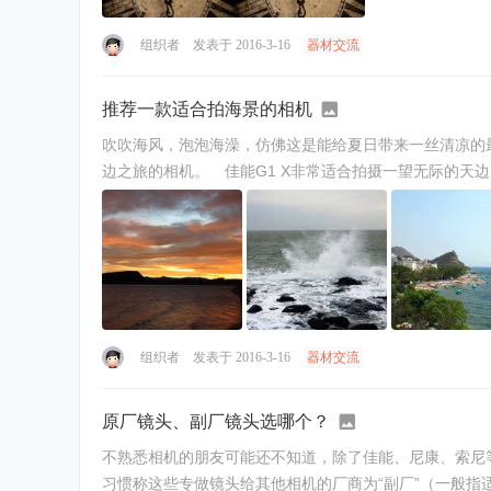
组织者
发表于 2016-3-16
器材交流
推荐一款适合拍海景的相机
吹吹海风，泡泡海澡，仿佛这是能给夏日带来一丝清凉的
边之旅的相机。 佳能G1 X非常适合拍摄一望无际的天边以
组织者
发表于 2016-3-16
器材交流
原厂镜头、副厂镜头选哪个？
不熟悉相机的朋友可能还不知道，除了佳能、尼康、索尼
习惯称这些专做镜头给其他相机的厂商为“副厂”（一般指