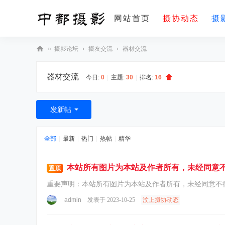
网站首页
摄协动态
摄
»
摄影论坛
›
摄友交流
›
器材交流
摄影课堂
我要入会
更
中
器材交流
都
今日:
0
|
主题:
30
|
排名:
16
摄
影
发新帖
-
汶
全部
|
最新
|
热门
|
热帖
|
精华
上
县
本站所有图片为本站及作者所有，未经同意
置顶
摄
影
admin
发表于 2023-10-25
汶上摄协动态
家
协