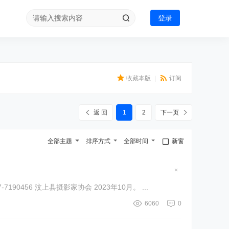
登录
收藏本版
|
订阅
返 回
1
2
下一页
全部主题
排序方式
全部时间
新窗
隐
藏
重要声明：本站所有图片为本站及作者所有，未经同意不得转发以及使用。 如需要使用本站图片，请联系本站管理员。电话：0537-7190456 汶上县摄影家协会 2023年10月。 ...
置
顶
帖
6060
0