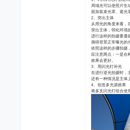
局域光可以使照片生
会
面加装束光罩、遮光
官
2、突出主体
从用光的角度来看，
方
突出主体，弱化环境
网
进行这样的拍摄要遵
站
测得背景正常曝光的
依照这样的步骤拍摄
应注意两点：一是在
效果会更好。
3、用闪光灯补光
在进行逆光拍摄时，
还有一种情况是主体
4、创造多光源效果
将多支闪光灯组合使