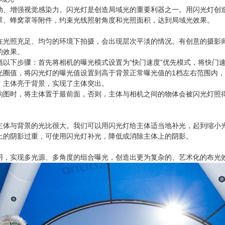
动、增强视觉感染力。闪光灯是创造局域光的重要利器之一。用闪光灯创
罩、蜂窝罩等附件，约束光线照射角度和光照面积，达到局域光效果。
在光照充足、均匀的环境下拍摄，会出现层次平淡的情况。有创意的摄影
的效果。
循以下步骤：首先将相机的曝光模式设置为“快门速度”优先模式，将快门
光圈值，将闪光灯的曝光值设置到高于背景正常曝光值的1档左右范围内
，主体亮于背景，实现了主体突出。
构图时，将主体置于最前面，否则，主体与相机之间的物体会被闪光灯照
主体与背景的光比很大。我们可以用闪光灯给主体适当地补光，起到缩小
上的阴影过重，可使用闪光灯补光，降低或消除主体上的阴影。
用，实现多光源、多角度的组合曝光，创造出更为复杂的、艺术化的布光