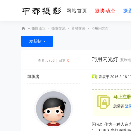
网站首页
摄协动态
摄
»
摄影论坛
›
摄友交流
›
器材交流
›
巧用闪光灯
摄影课堂
我要入会
更
中
发新帖
都
摄
巧用闪光灯
[复制链
查看:
5756
|
回复:
0
影
-
组织者
发表于 2016-3-16 11
汶
上
县
马上注册
摄
您需要
登
影
家
闪光灯作为一种人造
协
1、利用闪光灯创造