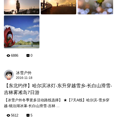
6886
0
冰雪户外
2016-11-18
【东北约伴】哈尔滨冰灯-东升穿越雪乡-长白山滑雪-
吉林雾凇岛7日游
【冰雪户外冬季更多活动路线选择】 ★【7天A线】哈尔滨-雪乡穿
越-镜泊湖冰瀑-长白山滑雪-吉林 ...
5612
5