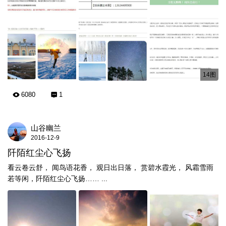
14图
6080
1
山谷幽兰
2016-12-9
阡陌红尘心飞扬
看云卷云舒， 闻鸟语花香， 观日出日落， 赏碧水霞光， 风霜雪雨
若等闲，阡陌红尘心飞扬…… ...