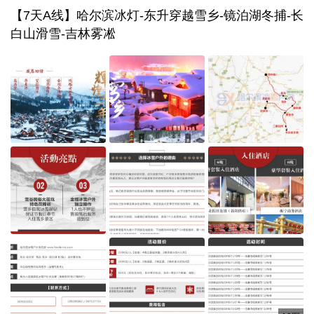
【7天A线】哈尔滨冰灯-东升穿越雪乡-镜泊湖冬捕-长
白山滑雪-吉林雾凇