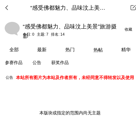
“感受佛都魅力、品味汶上美景”旅游摄影
“感受佛都魅力、品味汶上美景”旅游摄
收藏
今日:
0
主题:
7
排名:
14
影
全部
最新
热门
精华
热帖
参赛作品
公告
获奖作品
本站所有图片为本站及作者所有，未经同意不得转发以及使用
公告
本版块或指定的范围内尚无主题